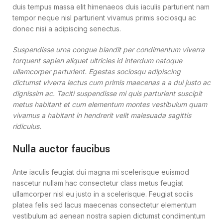
duis tempus massa elit himenaeos duis iaculis parturient nam
tempor neque nisl parturient vivamus primis sociosqu ac
donec nisi a adipiscing senectus.
Suspendisse urna congue blandit per condimentum viverra
torquent sapien aliquet ultricies id interdum natoque
ullamcorper parturient. Egestas sociosqu adipiscing
dictumst viverra lectus cum primis maecenas a a dui justo ac
dignissim ac. Taciti suspendisse mi quis parturient suscipit
metus habitant et cum elementum montes vestibulum quam
vivamus a habitant in hendrerit velit malesuada sagittis
ridiculus.
Nulla auctor faucibus
Ante iaculis feugiat dui magna mi scelerisque euismod
nascetur nullam hac consectetur class metus feugiat
ullamcorper nisl eu justo in a scelerisque. Feugiat sociis
platea felis sed lacus maecenas consectetur elementum
vestibulum ad aenean nostra sapien dictumst condimentum