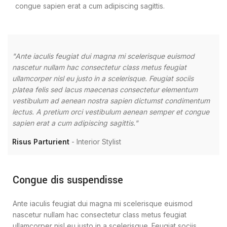
congue sapien erat a cum adipiscing sagittis.
"Ante iaculis feugiat dui magna mi scelerisque euismod
"A
nascetur nullam hac consectetur class metus feugiat
na
ullamcorper nisl eu justo in a scelerisque. Feugiat sociis
ul
platea felis sed lacus maecenas consectetur elementum
pl
vestibulum ad aenean nostra sapien dictumst condimentum
ve
lectus. A pretium orci vestibulum aenean semper et congue
le
sapien erat a cum adipiscing sagittis."
sa
Risus Parturient
Interior Stylist
Me
Congue dis suspendisse
Ante iaculis feugiat dui magna mi scelerisque euismod
nascetur nullam hac consectetur class metus feugiat
ullamcorper nisl eu justo in a scelerisque. Feugiat sociis